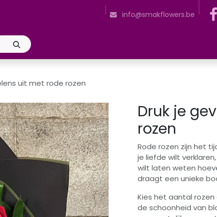
n
Openingsuren
Snijbloemenverzorging
Plantenverzorging
info@smakflowers.be
elens uit met rode rozen
Druk je ge
rozen
Rode rozen zijn het ti
je liefde wilt verklar
wilt laten weten hoev
draagt een unieke b
Kies het aantal rozen
de schoonheid van bl