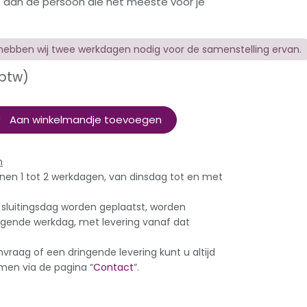
 aan de persoon die het meeste voor je
hebben wij twee werkdagen nodig voor de samenstelling ervan.
 btw)
Aan winkelmandje toevoegen
n
nnen 1 tot 2 werkdagen, van dinsdag tot en met
n sluitingsdag worden geplaatst, worden
lgende werkdag, met levering vanaf dat
vraag of een dringende levering kunt u altijd
en via de pagina “
Contact
”.