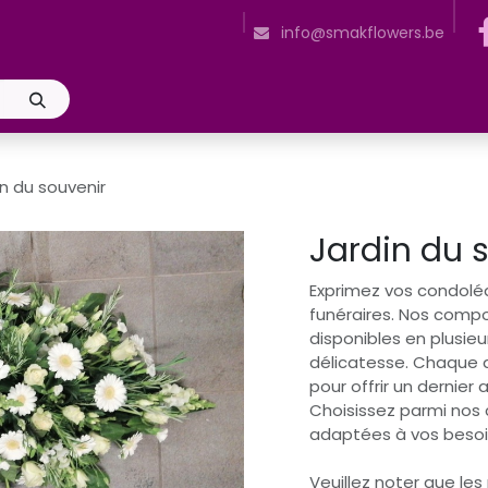
z-nous
Heures d'ouverture
Entretient des fleurs coupées
E
info@smakflowers.be
in du souvenir
Jardin du 
Exprimez vos condolé
funéraires. Nos compo
disponibles en plusie
délicatesse. Chaque
pour offrir un dernier
Choisissez parmi nos 
adaptées à vos besoi
Veuillez noter que les