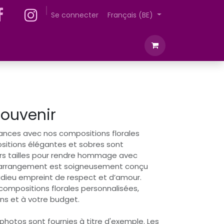
ntretient des plantes
Se connecter
A propos de nous
Français (BE)
souvenir
ances avec nos compositions florales
sitions élégantes et sobres sont
urs tailles pour rendre hommage avec
 arrangement est soigneusement conçu
 adieu empreint de respect et d’amour.
compositions florales personnalisées,
ns et à votre budget.
 photos sont fournies à titre d'exemple. Les