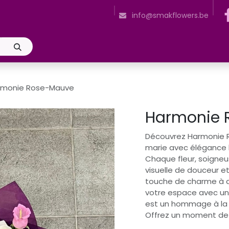
z-nous
Heures d'ouverture
Entretient des fleurs coupées
E
info@smakflowers.be
rmonie Rose-Mauve
Harmonie 
Découvrez Harmonie 
marie avec élégance l
Chaque fleur, soigne
visuelle de douceur et
touche de charme à d
votre espace avec un
est un hommage à la b
Offrez un moment de